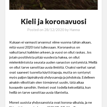
Kieli ja koronavuosi
Posted on
28/12/2020
by
Hanna
Kukaan ei varmasti arvannut viime vuonna tähän aikaan,
mitä vuosi 2020 toisi tullessaan. Koronavirus on
vaikuttanut kaikkien arkeen, ja vuosi on ollut raskas. Jos
jotain positiivista pitää vuodesta hakea, on ollut
mielenkiintoista seurata uuden sanaston syntymistä. Meillä
on ollut tarve sanoittaa uusia ilmiöitä. Osaksi vanhat sanat
ovat saaneet tuoreita käyttötapoja, mutta on syntynyt
myös paljon läpinäkyviä yhdyssanoja ja johdoksia. Edelleen
ainakin viikoittain olen törmännyt uusiin, tätä aikaa
kuvaaviin sanoihin. Ihmiset ovat todella kekseliäitä, kun
heillä on tarve sanoittaa uusia tilanteita.
Monet uusista yhdyssanoista ovat korona-alkuisia, ja ne