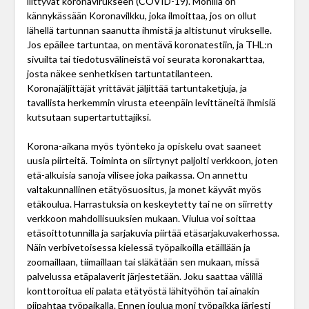
liittyvät koronavirukseen (COVID-19). Monilla on
kännykässään Koronavilkku, joka ilmoittaa, jos on ollut
lähellä tartunnan saanutta ihmistä ja altistunut virukselle.
Jos epäilee tartuntaa, on mentävä koronatestiin, ja THL:n
sivuilta tai tiedotusvälineistä voi seurata koronakarttaa,
josta näkee senhetkisen tartuntatilanteen.
Koronajäljittäjät yrittävät jäljittää tartuntaketjuja, ja
tavallista herkemmin virusta eteenpäin levittäneitä ihmisiä
kutsutaan supertartuttajiksi.
Korona-aikana myös työnteko ja opiskelu ovat saaneet
uusia piirteitä. Toiminta on siirtynyt paljolti verkkoon, joten
etä-alkuisia sanoja vilisee joka paikassa. On annettu
valtakunnallinen etätyösuositus, ja monet käyvät myös
etäkoulua. Harrastuksia on keskeytetty tai ne on siirretty
verkkoon mahdollisuuksien mukaan. Viulua voi soittaa
etäsoittotunnilla ja sarjakuvia piirtää etäsarjakuvakerhossa.
Näin verbivetoisessa kielessä työpaikoilla etäillään ja
zoomaillaan, tiimaillaan tai släkätään sen mukaan, missä
palvelussa etäpalaverit järjestetään. Joku saattaa välillä
konttoroitua eli palata etätyöstä lähityöhön tai ainakin
piipahtaa työpaikalla. Ennen joulua moni työpaikka järjesti