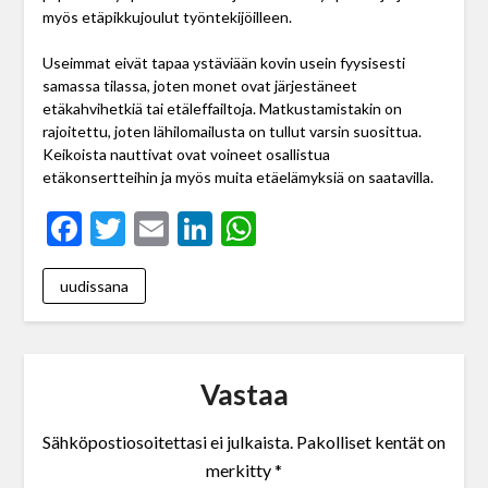
myös etäpikkujoulut työntekijöilleen.
Useimmat eivät tapaa ystäviään kovin usein fyysisesti
samassa tilassa, joten monet ovat järjestäneet
etäkahvihetkiä tai etäleffailtoja. Matkustamistakin on
rajoitettu, joten lähilomailusta on tullut varsin suosittua.
Keikoista nauttivat ovat voineet osallistua
etäkonsertteihin ja myös muita etäelämyksiä on saatavilla.
Facebook
Twitter
Email
LinkedIn
WhatsApp
uudissana
Vastaa
Sähköpostiosoitettasi ei julkaista.
Pakolliset kentät on
merkitty
*