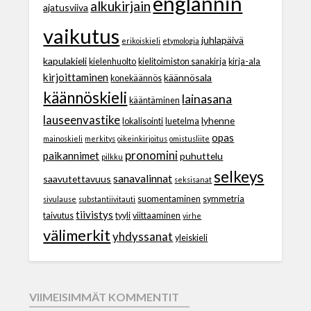
englannin
alkukirjain
ajatusviiva
vaikutus
juhlapäivä
erikoiskieli
etymologia
kapulakieli
kielenhuolto
kielitoimiston sanakirja
kirja-ala
kirjoittaminen
käännösala
konekäännös
käännöskieli
lainasana
kääntäminen
lauseenvastike
lyhenne
lokalisointi
luetelma
opas
mainoskieli
merkitys
oikeinkirjoitus
omistusliite
pronomini
paikannimet
puhuttelu
pilkku
selkeys
sanavalinnat
saavutettavuus
seksisanat
suomentaminen
symmetria
sivulause
substantiivitauti
tiivistys
taivutus
tyyli
viittaaminen
virhe
välimerkit
yhdyssanat
yleiskieli
VIIMEISIMMÄT KOMMENTIT