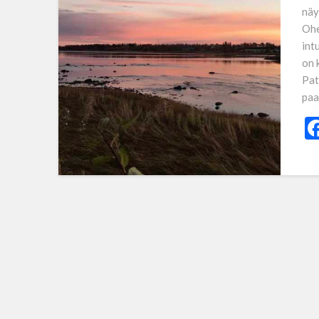
näy
Ohe
int
on 
Pat
paa