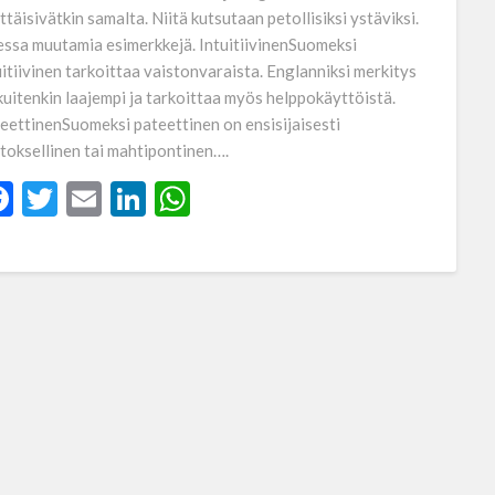
ttäisivätkin samalta. Niitä kutsutaan petollisiksi ystäviksi.
ssa muutamia esimerkkejä. IntuitiivinenSuomeksi
uitiivinen tarkoittaa vaistonvaraista. Englanniksi merkitys
kuitenkin laajempi ja tarkoittaa myös helppokäyttöistä.
eettinenSuomeksi pateettinen on ensisijaisesti
toksellinen tai mahtipontinen….
Facebook
Twitter
Email
LinkedIn
WhatsApp