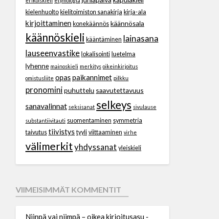
erikoiskieli
etymologia
kielenhuolto
kielitoimiston sanakirja
kirja-ala
kirjoittaminen
käännösala
konekäännös
käännöskieli
lainasana
kääntäminen
lauseenvastike
lokalisointi
luetelma
lyhenne
mainoskieli
merkitys
oikeinkirjoitus
opas
paikannimet
omistusliite
pilkku
pronomini
puhuttelu
saavutettavuus
selkeys
sanavalinnat
seksisanat
sivulause
suomentaminen
symmetria
substantiivitauti
tiivistys
taivutus
tyyli
viittaaminen
virhe
välimerkit
yhdyssanat
yleiskieli
VIIMEISIMMÄT KOMMENTIT
Niinpä vai niimpä – oikea kirjoitusasu -