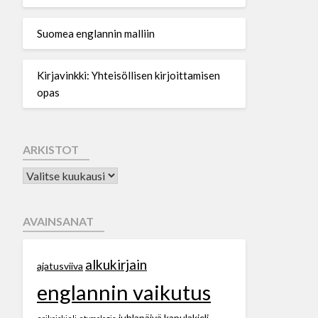
Suomea englannin malliin
Kirjavinkki: Yhteisöllisen kirjoittamisen
opas
ARKISTOT
AVAINSANAT
alkukirjain
ajatusviiva
englannin vaikutus
juhlapäivä
kapulakieli