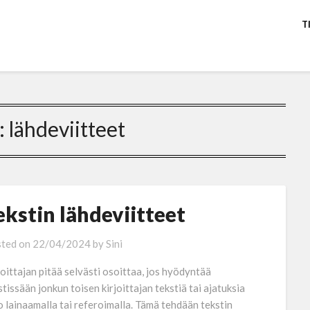
T
:
lähdeviitteet
ekstin lähdeviitteet
ted on
22/04/2024
by
Sini
joittajan pitää selvästi osoittaa, jos hyödyntää
stissään jonkun toisen kirjoittajan tekstiä tai ajatuksia
o lainaamalla tai referoimalla. Tämä tehdään tekstin