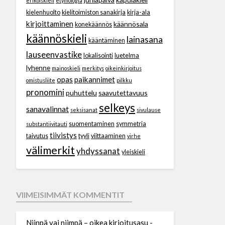
erikoiskieli
etymologia
kielenhuolto
kielitoimiston sanakirja
kirja-ala
kirjoittaminen
käännösala
konekäännös
käännöskieli
lainasana
kääntäminen
lauseenvastike
lokalisointi
luetelma
lyhenne
mainoskieli
merkitys
oikeinkirjoitus
opas
paikannimet
omistusliite
pilkku
pronomini
puhuttelu
saavutettavuus
selkeys
sanavalinnat
seksisanat
sivulause
suomentaminen
symmetria
substantiivitauti
tiivistys
taivutus
tyyli
viittaaminen
virhe
välimerkit
yhdyssanat
yleiskieli
VIIMEISIMMÄT KOMMENTIT
Niinpä vai niimpä – oikea kirjoitusasu -