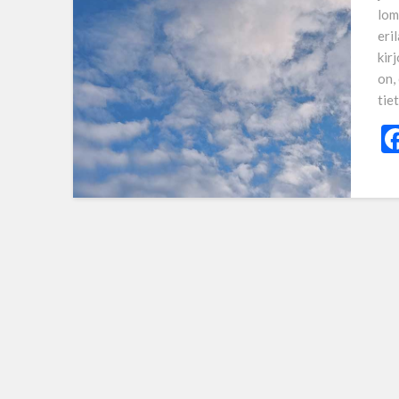
lom
eril
kirj
on,
tie