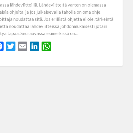
assa lähdeviitteillä. Lähdeviitteitä varten on olemassa
aisia ohjeita, ja jos julkaisevalla taholla on oma ohje,
oittaja noudattaa sitä. Jos erillistä ohjetta ei ole, tärkeintä
 että noudattaa lähdeviitteissä johdonmukaisesti jotain
ttyä tapaa. Seuraavassa esimerkissä on…
Facebook
Twitter
Email
LinkedIn
WhatsApp