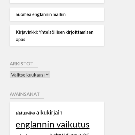
Suomea englannin malliin
Kirjavinkki: Yhteisöllisen kirjoittamisen
opas
ARKISTOT
AVAINSANAT
alkukirjain
ajatusviiva
englannin vaikutus
juhlapäivä
kapulakieli