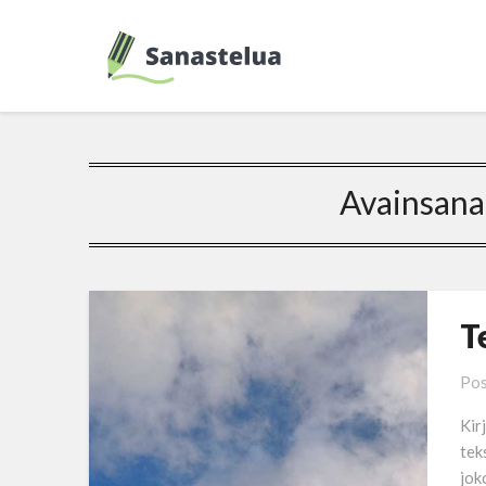
Avainsana
T
Pos
Kir
tek
jok