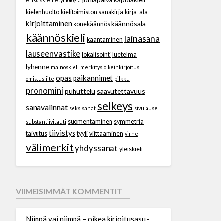
erikoiskieli
etymologia
kielenhuolto
kielitoimiston sanakirja
kirja-ala
kirjoittaminen
käännösala
konekäännös
käännöskieli
lainasana
kääntäminen
lauseenvastike
lokalisointi
luetelma
lyhenne
mainoskieli
merkitys
oikeinkirjoitus
opas
paikannimet
omistusliite
pilkku
pronomini
puhuttelu
saavutettavuus
selkeys
sanavalinnat
seksisanat
sivulause
suomentaminen
symmetria
substantiivitauti
tiivistys
taivutus
tyyli
viittaaminen
virhe
välimerkit
yhdyssanat
yleiskieli
VIIMEISIMMÄT KOMMENTIT
Niinpä vai niimpä – oikea kirjoitusasu -