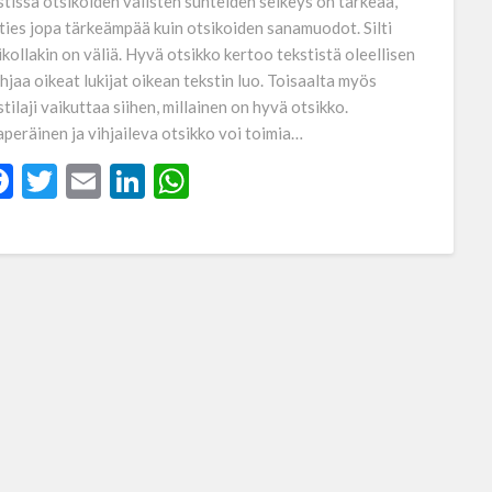
stissä otsikoiden välisten suhteiden selkeys on tärkeää,
ties jopa tärkeämpää kuin otsikoiden sanamuodot. Silti
ikollakin on väliä. Hyvä otsikko kertoo tekstistä oleellisen
ohjaa oikeat lukijat oikean tekstin luo. Toisaalta myös
stilaji vaikuttaa siihen, millainen on hyvä otsikko.
aperäinen ja vihjaileva otsikko voi toimia…
Facebook
Twitter
Email
LinkedIn
WhatsApp