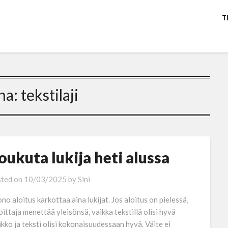
T
na:
tekstilaji
oukuta lukija heti alussa
ted on
10/03/2025
by
Sini
no aloitus karkottaa aina lukijat. Jos aloitus on pielessä,
joittaja menettää yleisönsä, vaikka tekstillä olisi hyvä
ikko ja teksti olisi kokonaisuudessaan hyvä. Väite ei