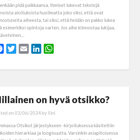
tenkään pidä paikkaansa. Ihmiset lukevat tekstejä
noista aloituksista huolimatta joko siksi, että ovat
nnostuneita aiheesta, tai siksi, että heidän on pakko lukea
tä esimerkiksi opintoja varten. Jos aihe kiinnostaa lukijaa,
käveteinen…
Facebook
Twitter
Email
LinkedIn
WhatsApp
illainen on hyvä otsikko?
ted on
03/06/2024
by
Sini
mmassa Otsikot järjestykseen -kirjoituksessa käsiteltiin
ikoiden hierarkiaa ja loogisuutta. Varsinkin asiapitoisessa