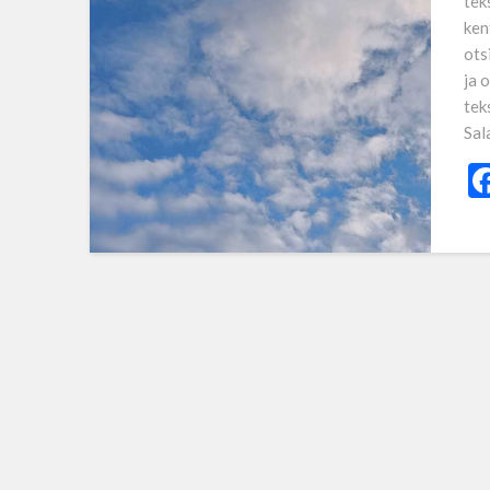
tek
ken
ots
ja 
tek
Sal