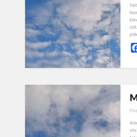
tie
huo
kii
nii
pit
M
Pos
Aie
ots