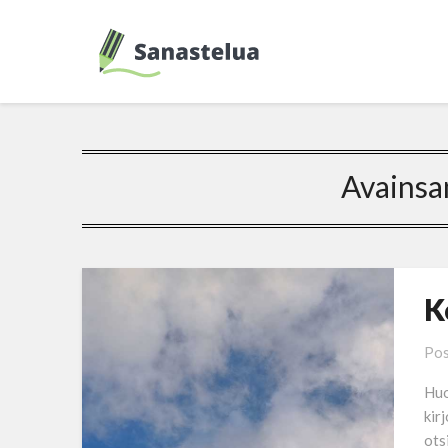
Avainsa
K
Pos
Huo
kir
ots