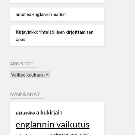
Suomea englannin malliin
Kirjavinkki: Yhteisöllisen kirjoittamisen
opas
ARKISTOT
AVAINSANAT
alkukirjain
ajatusviiva
englannin vaikutus
juhlapäivä
kapulakieli