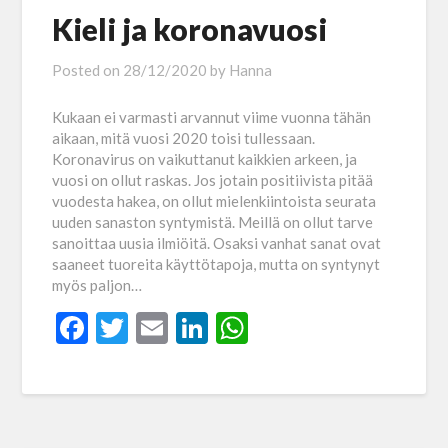
Kieli ja koronavuosi
Posted on
28/12/2020
by
Hanna
Kukaan ei varmasti arvannut viime vuonna tähän
aikaan, mitä vuosi 2020 toisi tullessaan.
Koronavirus on vaikuttanut kaikkien arkeen, ja
vuosi on ollut raskas. Jos jotain positiivista pitää
vuodesta hakea, on ollut mielenkiintoista seurata
uuden sanaston syntymistä. Meillä on ollut tarve
sanoittaa uusia ilmiöitä. Osaksi vanhat sanat ovat
saaneet tuoreita käyttötapoja, mutta on syntynyt
myös paljon…
Facebook
Twitter
Email
LinkedIn
WhatsApp