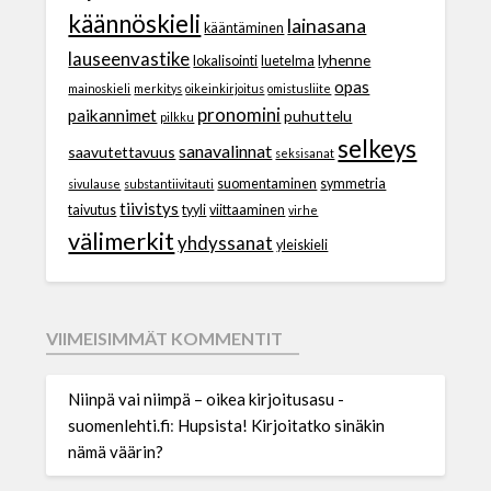
käännöskieli
lainasana
kääntäminen
lauseenvastike
lyhenne
lokalisointi
luetelma
opas
mainoskieli
merkitys
oikeinkirjoitus
omistusliite
pronomini
paikannimet
puhuttelu
pilkku
selkeys
sanavalinnat
saavutettavuus
seksisanat
suomentaminen
symmetria
sivulause
substantiivitauti
tiivistys
taivutus
tyyli
viittaaminen
virhe
välimerkit
yhdyssanat
yleiskieli
VIIMEISIMMÄT KOMMENTIT
Niinpä vai niimpä – oikea kirjoitusasu -
suomenlehti.fi
:
Hupsista! Kirjoitatko sinäkin
nämä väärin?