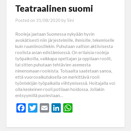
Teatraalinen suomi
Posted on
31/08/2020
by
Sini
Rooleja jaetaan Suomessa nykyään hyvin
avokätisesti niin järjestelmille, ihmisille, tekemiselle
kuin ruumiinosillekin. Puhutaan valtion aktiivisesta
roolista asian edistämisessä. On erilaisia rooleja
työpaikoilla, vaikkapa opettajan ja oppilaan roolit,
tai sitten puhutaan tehtävien asemesta
nimenomaan rooleista. Toisaalta saatetaan sanoa,
että vuorovaikutuksella on merkittävä rooli
työntekijän työpaikalla viihtymisessä. Hoitajalla voi
olla keskeinen rooli potilaan hoidossa. Jollakin
entsyymillä puolestaan…
Facebook
Twitter
Email
LinkedIn
WhatsApp