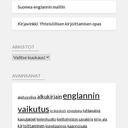
Suomea englannin malliin
Kirjavinkki: Yhteisöllisen kirjoittamisen opas
ARKISTOT
AVAINSANAT
englannin
alkukirjain
ajatusviiva
vaikutus
juhlapäivä
erikoiskieli
etymologia
kapulakieli
kielenhuolto
kielitoimiston sanakirja
kirja-ala
kirjoittaminen
käännösala
konekäännös