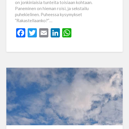
on jonkinlaisia tunteita toisiaan kohtaan.
Paneminen on hieman roisi, ja sekstailu
puhekielinen. Puheessa kysymykset
”Rakastellaanko?”…
Facebook
Twitter
Email
LinkedIn
WhatsApp