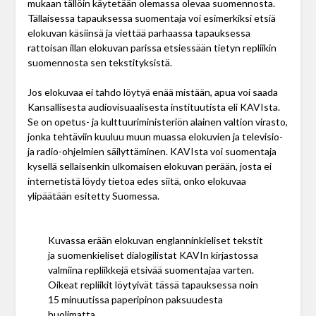
mukaan tällöin käytetään olemassa olevaa suomennosta.
Tällaisessa tapauksessa suomentaja voi esimerkiksi etsiä
elokuvan käsiinsä ja viettää parhaassa tapauksessa
rattoisan illan elokuvan parissa etsiessään tietyn repliikin
suomennosta sen tekstityksistä.
Jos elokuvaa ei tahdo löytyä enää mistään, apua voi saada
Kansallisesta audiovisuaalisesta instituutista eli KAVIsta.
Se on opetus- ja kulttuuriministeriön alainen valtion virasto,
jonka tehtäviin kuuluu muun muassa elokuvien ja televisio-
ja radio-ohjelmien säilyttäminen. KAVIsta voi suomentaja
kysellä sellaisenkin ulkomaisen elokuvan perään, josta ei
internetistä löydy tietoa edes siitä, onko elokuvaa
ylipäätään esitetty Suomessa.
Kuvassa erään elokuvan englanninkieliset tekstit
ja suomenkieliset dialogilistat KAVIn kirjastossa
valmiina repliikkejä etsivää suomentajaa varten.
Oikeat repliikit löytyivät tässä tapauksessa noin
15 minuutissa paperipinon paksuudesta
huolimatta.