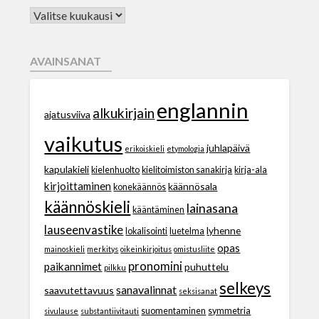
AVAINSANAT
englannin
alkukirjain
ajatusviiva
vaikutus
juhlapäivä
erikoiskieli
etymologia
kapulakieli
kielenhuolto
kielitoimiston sanakirja
kirja-ala
kirjoittaminen
käännösala
konekäännös
käännöskieli
lainasana
kääntäminen
lauseenvastike
lyhenne
lokalisointi
luetelma
opas
mainoskieli
merkitys
oikeinkirjoitus
omistusliite
pronomini
paikannimet
puhuttelu
pilkku
selkeys
sanavalinnat
saavutettavuus
seksisanat
suomentaminen
symmetria
sivulause
substantiivitauti