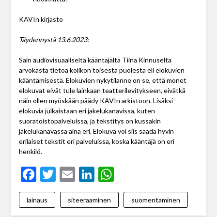
KAVIn kirjasto
Täydennystä 13.6.2023:
Sain audiovisuaaliselta kääntäjältä Tiina Kinnuselta
arvokasta tietoa kolikon toisesta puolesta eli elokuvien
kääntämisestä. Elokuvien nykytilanne on se, että monet
elokuvat eivät tule lainkaan teatterilevitykseen, eivätkä
näin ollen myöskään päädy KAVIn arkistoon. Lisäksi
elokuvia julkaistaan eri jakelukanavissa, kuten
suoratoistopalveluissa, ja tekstitys on kussakin
jakelukanavassa aina eri. Elokuva voi siis saada hyvin
erilaiset tekstit eri palveluissa, koska kääntäjä on eri
henkilö.
Facebook
Twitter
Email
LinkedIn
WhatsApp
lainaus
siteeraaminen
suomentaminen