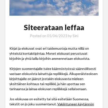
Siteerataan leffaa
Posted on
05/06/2023
by
Sini
Kirjat ja elokuvat ovat eri taidemuotoja mutta niillä on
yhteistä kontaktipintaa. Monet elokuvat perustuvat
kirjoihin ja yhtä lailla kirjoihin ammennetaan elokuvista.
Kirjojen suomentajalle tulee käännöstyössä säännöllisesti
vastaan elokuvista lainattuja repliikkejä. Alkuperäisteoksen
kirjoittajalle on jäänyt jostakin elokuvasta mieleen
yksittäinen kohtaus tai repliikki, ja hän upottaa sen
tarinaansa ja lainaa elokuvan repliikkejä sellaisenaan.
Jos elokuvaa on esitetty tai sitä esitetään Suomessa,
tekstit on jo joku suomentanut.
Vakiintuneen käytännön