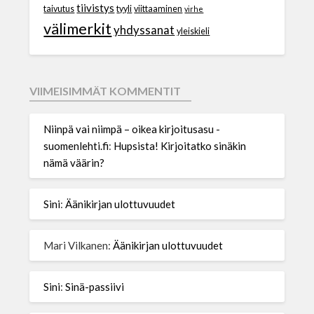
tiivistys
taivutus
tyyli
viittaaminen
virhe
välimerkit
yhdyssanat
yleiskieli
VIIMEISIMMÄT KOMMENTIT
Niinpä vai niimpä – oikea kirjoitusasu -
suomenlehti.fi
:
Hupsista! Kirjoitatko sinäkin
nämä väärin?
Sini
:
Äänikirjan ulottuvuudet
Mari Vilkanen
:
Äänikirjan ulottuvuudet
Sini
:
Sinä-passiivi