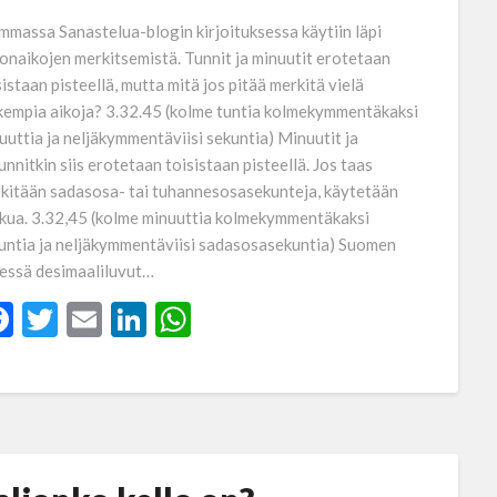
mmassa Sanastelua-blogin kirjoituksessa käytiin läpi
lonaikojen merkitsemistä. Tunnit ja minuutit erotetaan
sistaan pisteellä, mutta mitä jos pitää merkitä vielä
kempia aikoja? 3.32.45 (kolme tuntia kolmekymmentäkaksi
uuttia ja neljäkymmentäviisi sekuntia) Minuutit ja
unnitkin siis erotetaan toisistaan pisteellä. Jos taas
kitään sadasosa- tai tuhannesosasekunteja, käytetään
kkua. 3.32,45 (kolme minuuttia kolmekymmentäkaksi
untia ja neljäkymmentäviisi sadasosasekuntia) Suomen
lessä desimaaliluvut…
Facebook
Twitter
Email
LinkedIn
WhatsApp