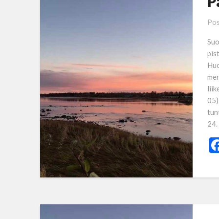
P
Pos
Suo
pis
Huo
mer
lii
05)
tun
24.