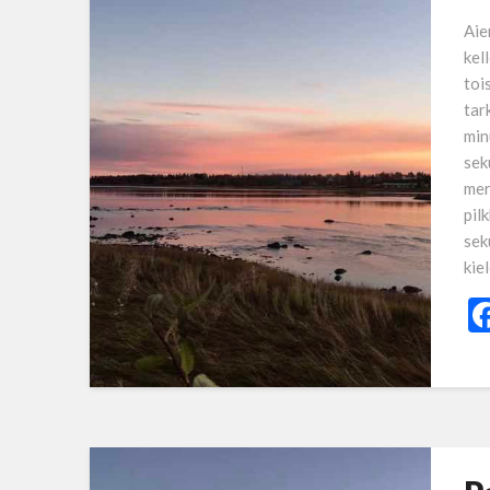
Aie
kel
toi
tar
min
sek
mer
pil
sek
kie