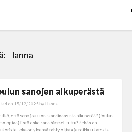
T
ä:
Hanna
oulun sanojen alkuperästä
ted on
15/12/2025
by
Hanna
sitkö, että sana joulu on skandinaavista alkuperää? (Joulun
mologiaa) Entä onko sana himmeli tuttu? Sehän on
lukoriste, joka on yleensä tehty oljista ja roikkuu katosta.