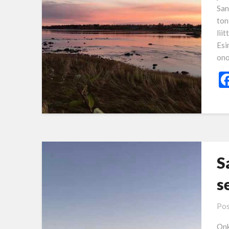
San
ton
lii
Esi
ono
S
s
Pos
Onk