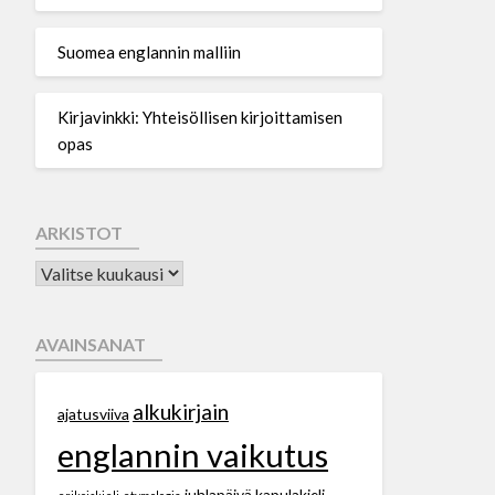
Suomea englannin malliin
Kirjavinkki: Yhteisöllisen kirjoittamisen
opas
ARKISTOT
AVAINSANAT
alkukirjain
ajatusviiva
englannin vaikutus
juhlapäivä
kapulakieli