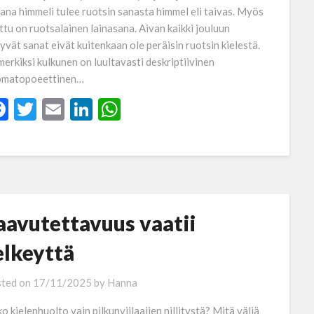
ana himmeli tulee ruotsin sanasta himmel eli taivas. Myös
ttu on ruotsalainen lainasana. Aivan kaikki jouluun
ttyvät sanat eivät kuitenkaan ole peräisin ruotsin kielestä.
merkiksi kulkunen on luultavasti deskriptiivinen
matopoeettinen…
Facebook
Twitter
Email
LinkedIn
WhatsApp
aavutettavuus vaatii
elkeyttä
ted on
17/11/2025
by
Hanna
o kielenhuolto vain pilkunviilaajien nillitystä? Mitä väliä