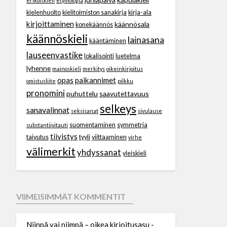
erikoiskieli
etymologia
kielenhuolto
kielitoimiston sanakirja
kirja-ala
kirjoittaminen
käännösala
konekäännös
käännöskieli
lainasana
kääntäminen
lauseenvastike
lokalisointi
luetelma
lyhenne
mainoskieli
merkitys
oikeinkirjoitus
opas
paikannimet
omistusliite
pilkku
pronomini
puhuttelu
saavutettavuus
selkeys
sanavalinnat
seksisanat
sivulause
suomentaminen
symmetria
substantiivitauti
tiivistys
taivutus
tyyli
viittaaminen
virhe
välimerkit
yhdyssanat
yleiskieli
VIIMEISIMMÄT KOMMENTIT
Niinpä vai niimpä – oikea kirjoitusasu -