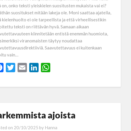
lä on, onko teksti yleiskielen suositusten mukaista vai ei?
äthän suositukset mitään lakeja ole. Moni saattaa ajatella,
ä kielenhuolto ei ole tarpeellista ja että virheellisestikin
joitettu teksti on riittävän hyvä. Samaan aikaan
vutettavuuteen kiinnitetään entistä enemmän huomiota,
esimerkiksi viranomaisten täytyy noudattaa
vutettavuusdirektiiviä. Saavutettavuus ei kuitenkaan
oitu vain…
Facebook
Twitter
Email
LinkedIn
WhatsApp
arkemmista ajoista
ted on
20/10/2025
by
Hanna