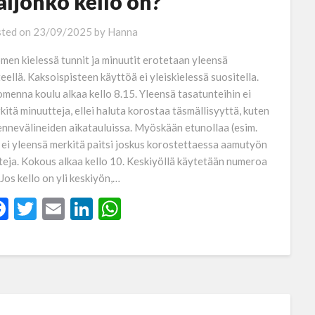
aljonko kello on?
ted on
23/09/2025
by
Hanna
men kielessä tunnit ja minuutit erotetaan yleensä
teellä. Kaksoispisteen käyttöä ei yleiskielessä suositella.
menna koulu alkaa kello 8.15. Yleensä tasatunteihin ei
kitä minuutteja, ellei haluta korostaa täsmällisyyttä, kuten
kennevälineiden aikatauluissa. Myöskään etunollaa (esim.
 ei yleensä merkitä paitsi joskus korostettaessa aamutyön
teja. Kokous alkaa kello 10. Keskiyöllä käytetään numeroa
 Jos kello on yli keskiyön,…
Facebook
Twitter
Email
LinkedIn
WhatsApp