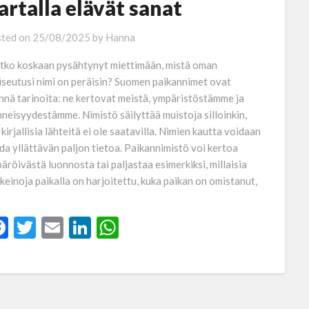
artalla elävät sanat
ted on
25/08/2025
by
Hanna
tko koskaan pysähtynyt miettimään, mistä oman
iseutusi nimi on peräisin? Suomen paikannimet ovat
nnä tarinoita: ne kertovat meistä, ympäristöstämme ja
neisyydestämme. Nimistö säilyttää muistoja silloinkin,
 kirjallisia lähteitä ei ole saatavilla. Nimien kautta voidaan
da yllättävän paljon tietoa. Paikannimistö voi kertoa
äröivästä luonnosta tai paljastaa esimerkiksi, millaisia
nkeinoja paikalla on harjoitettu, kuka paikan on omistanut,
Facebook
Twitter
Email
LinkedIn
WhatsApp