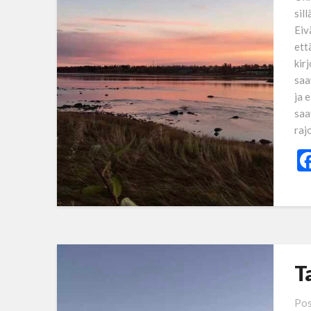
sil
Eiv
ett
kir
saa
ja 
saa
raj
T
Pos