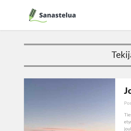
Tekij
J
Pos
Tie
ety
jou