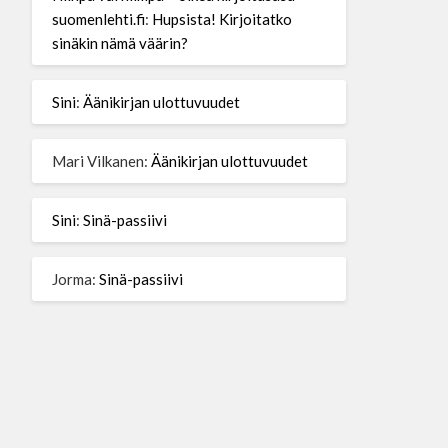
suomenlehti.fi
:
Hupsista! Kirjoitatko
sinäkin nämä väärin?
Sini
:
Äänikirjan ulottuvuudet
Mari Vilkanen
:
Äänikirjan ulottuvuudet
Sini
:
Sinä-passiivi
Jorma
:
Sinä-passiivi