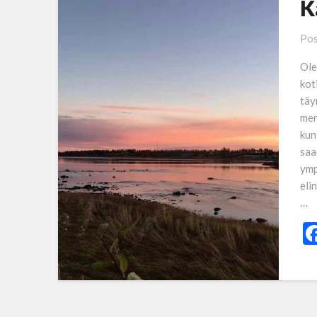
K
Pos
Ole
kot
täy
men
kun
saa
ymp
eli
…