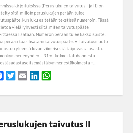
mmissa kirjoituksissa (Peruslukujen taivutus I ja II) on
itelty sitä, milloin peruslukujen perään tulee
vutuspääte, kun luku esitetään tekstissä numeroin. Tässä
tietoa vielä lyhyesti siitä, miten taivutuspääte
vittaessa lisätään. Numeron perään tulee kaksoispiste,
ka perään taas lisätään taivutuspääte. • Taivutusmuoto
dostuu yleensä luvun viimeisestä taipuvasta osasta.
menkymmenenyhden = 31:n kolmestatuhannesta
destäsadastaseitsemästäkymmenestäkolmesta =…
Facebook
Twitter
Email
LinkedIn
WhatsApp
eruslukujen taivutus II