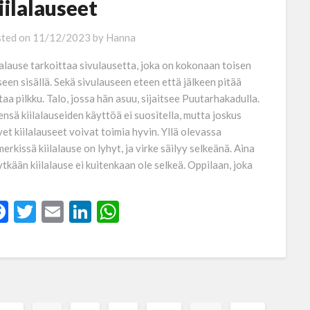
iilalauseet
ted on
11/12/2023
by
Hanna
lalause tarkoittaa sivulausetta, joka on kokonaan toisen
seen sisällä. Sekä sivulauseen eteen että jälkeen pitää
ttaa pilkku. Talo, jossa hän asuu, sijaitsee Puutarhakadulla.
ensä kiilalauseiden käyttöä ei suositella, mutta joskus
yet kiilalauseet voivat toimia hyvin. Yllä olevassa
merkissä kiilalause on lyhyt, ja virke säilyy selkeänä. Aina
ytkään kiilalause ei kuitenkaan ole selkeä. Oppilaan, joka
Facebook
Twitter
Email
LinkedIn
WhatsApp