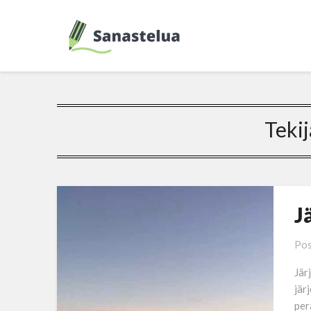
Tekij
J
Pos
Jär
jär
per