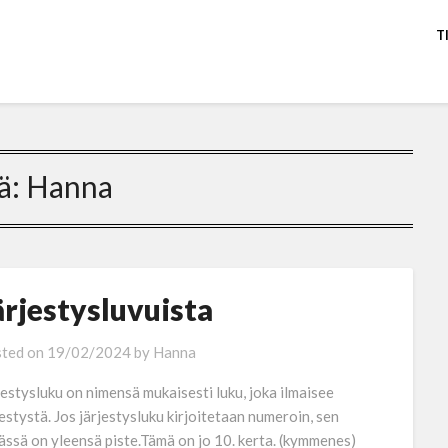
T
ä:
Hanna
ärjestysluvuista
ted on
19/02/2024
by
Hanna
jestysluku on nimensä mukaisesti luku, joka ilmaisee
jestystä. Jos järjestysluku kirjoitetaan numeroin, sen
ässä on yleensä piste.Tämä on jo 10. kerta. (kymmenes)