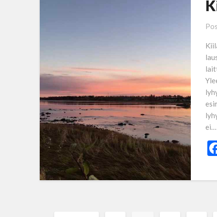
K
Pos
Kii
lau
lai
Yle
lyh
esi
lyh
ei…