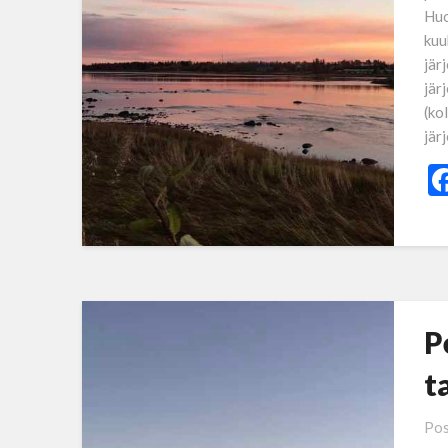
Huo
kuu
jär
jär
(ko
jär
P
t
Pos