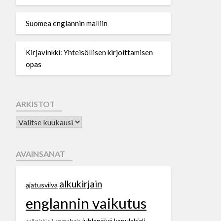
Suomea englannin malliin
Kirjavinkki: Yhteisöllisen kirjoittamisen
opas
ARKISTOT
AVAINSANAT
alkukirjain
ajatusviiva
englannin vaikutus
juhlapäivä
kapulakieli