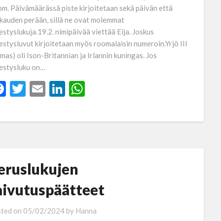
m. Päivämäärässä piste kirjoitetaan sekä päivän että
kauden perään, sillä ne ovat molemmat
jestyslukuja.19.2. nimipäivää viettää Eija. Joskus
jestysluvut kirjoitetaan myös roomalaisin numeroin.Yrjö III
lmas) oli Ison-Britannian ja Irlannin kuningas. Jos
jestysluku on…
Facebook
Twitter
Email
LinkedIn
WhatsApp
eruslukujen
aivutuspäätteet
ted on
05/02/2024
by
Hanna