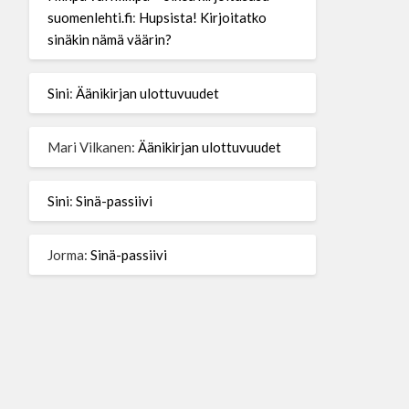
suomenlehti.fi
:
Hupsista! Kirjoitatko
sinäkin nämä väärin?
Sini
:
Äänikirjan ulottuvuudet
Mari Vilkanen
:
Äänikirjan ulottuvuudet
Sini
:
Sinä-passiivi
Jorma
:
Sinä-passiivi