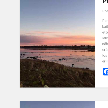
P
Pos
Per
kui
ett
lau
näh
erä
jos
eri