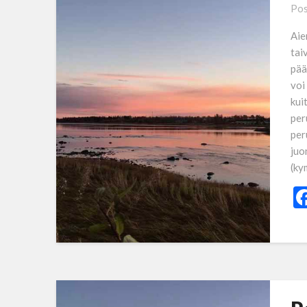
Pos
Aie
tai
pää
voi
kui
per
per
juo
(ky