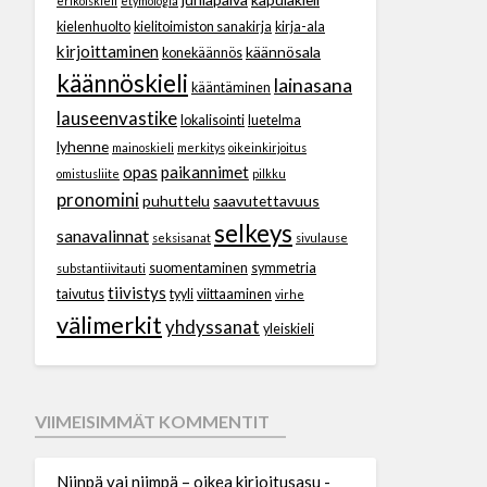
erikoiskieli
etymologia
kielenhuolto
kielitoimiston sanakirja
kirja-ala
kirjoittaminen
käännösala
konekäännös
käännöskieli
lainasana
kääntäminen
lauseenvastike
lokalisointi
luetelma
lyhenne
mainoskieli
merkitys
oikeinkirjoitus
opas
paikannimet
omistusliite
pilkku
pronomini
puhuttelu
saavutettavuus
selkeys
sanavalinnat
seksisanat
sivulause
suomentaminen
symmetria
substantiivitauti
tiivistys
taivutus
tyyli
viittaaminen
virhe
välimerkit
yhdyssanat
yleiskieli
VIIMEISIMMÄT KOMMENTIT
Niinpä vai niimpä – oikea kirjoitusasu -