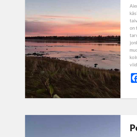
Aie
käs
tai
on 
tar
jon
muo
kol
vii
P