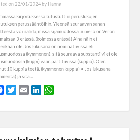
ted on
22/01/2024
by
Hanna
mmassa kirjoituksessa tutustuttiin peruslukujen
vutuksen perussääntöihin. Yleensä seuraavan sanan
tteestä voi nähdä, missä sijamuodossa numero on.Veron
 maksaa 3 erässä. (kolmessa erässä) Aina näin ei
tenkaan ole. Jos lukusana on nominatiivissa eli
usmuodossa (kymmenen), sitä seuraava substantiivi ei ole
usmuodossa (kuppi) vaan partitiivissa (kuppia). Olen
nut 10 kuppia teetä. (kymmenen kuppia) • Jos lukusana
mmentä) ja sitä…
Facebook
Twitter
Email
LinkedIn
WhatsApp