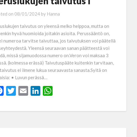
eruslukujen taivutus I
ted on
08/01/2024
by
Hanna
uslukujen taivutus on yleensä melko helppoa, mutta on
tenkin hyvä huomioida joitakin asioita. Perussääntö on,
ei numeroa tarvitse taivuttaa, jos taivutuksen voi päätellä
seyhteydestä. Yleensä seuraavan sanan päätteestä voi
dä, missä sijamuodossa numero on.Veron voi maksaa 3
ssä. (kolmessa erässä) Taivutuspääte kuitenkin tarvitaan,
 taivutus ei ilmene lukua seuraavasta sanasta.Syitä on
laisia: • Luvun perässä…
Facebook
Twitter
Email
LinkedIn
WhatsApp