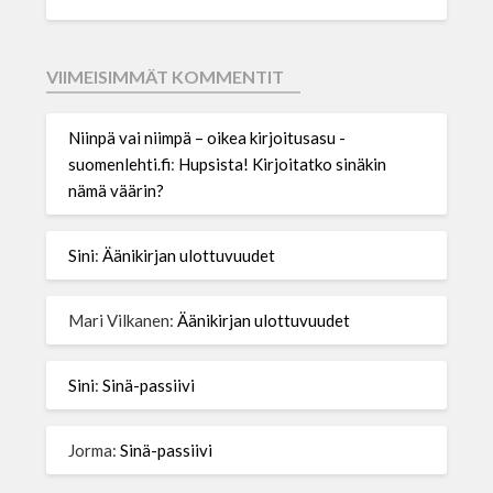
VIIMEISIMMÄT KOMMENTIT
Niinpä vai niimpä – oikea kirjoitusasu -
suomenlehti.fi
:
Hupsista! Kirjoitatko sinäkin
nämä väärin?
Sini
:
Äänikirjan ulottuvuudet
Mari Vilkanen
:
Äänikirjan ulottuvuudet
Sini
:
Sinä-passiivi
Jorma
:
Sinä-passiivi