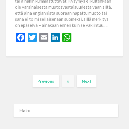
tai ainakin kummastuttavat. Kysymys ei kuitenkaan
ole varsinaisesta muutosvastaisuudesta vaan siitä,
että aina englannista suoraan napattu muoto tai
sana ei toimi sellaisenaan suomeksi, sillä merkitys
on epäselvä – ainakaan ennen kuin se vakiintuu….
Facebook
Twitter
Email
LinkedIn
WhatsApp
Previous
6
Next