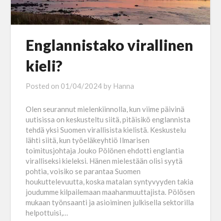
Englannistako virallinen
kieli?
Posted on
01/04/2024
by
Hanna
Olen seurannut mielenkiinnolla, kun viime päivinä
uutisissa on keskusteltu siitä, pitäisikö englannista
tehdä yksi Suomen virallisista kielistä. Keskustelu
lähti siitä, kun työeläkeyhtiö Ilmarisen
toimitusjohtaja Jouko Pölönen ehdotti englantia
viralliseksi kieleksi. Hänen mielestään olisi syytä
pohtia, voisiko se parantaa Suomen
houkuttelevuutta, koska matalan syntyvyyden takia
joudumme kilpailemaan maahanmuuttajista. Pölösen
mukaan työnsaanti ja asioiminen julkisella sektorilla
helpottuisi,…