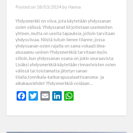
Posted on
18/03/2024
by
Hanna
Yhdysmerkki on viiva, jota käytetään yhdyssanan
osien välissä. Yhdyssanat kirjoitetaan useimmiten
yhteen, mutta on useita tapauksia, jolloin tarvitaan
yhdysviivaa. Niistä tutuin lienee tilanne, jossa
yhdyssanan osien rajalla on sama vokaali.ilma-
alusaamu-uninen Yhdysmerkkiä tarvitaan myös
silloin, kun yhdyssanan osana on jokin seuraavista:
Lisäksi yhdysmerkkiä käytetään rinnasteisten osien
välissä tai toistamatta jätetyn sanan
tilalla.tonnikala-katkarapusalaattisanoma- ja
aikakauslehdet Yhdysmerkkiä voidaan…
Facebook
Twitter
Email
LinkedIn
WhatsApp