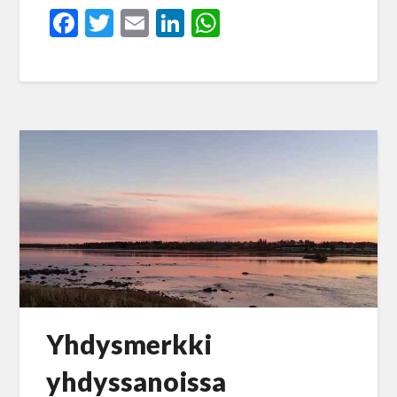
Facebook
Twitter
Email
LinkedIn
WhatsApp
Yhdysmerkki
yhdyssanoissa