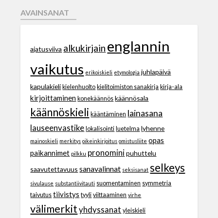
AVAINSANAT
englannin
alkukirjain
ajatusviiva
vaikutus
juhlapäivä
erikoiskieli
etymologia
kapulakieli
kielenhuolto
kielitoimiston sanakirja
kirja-ala
kirjoittaminen
käännösala
konekäännös
käännöskieli
lainasana
kääntäminen
lauseenvastike
lyhenne
lokalisointi
luetelma
opas
mainoskieli
merkitys
oikeinkirjoitus
omistusliite
pronomini
paikannimet
puhuttelu
pilkku
selkeys
sanavalinnat
saavutettavuus
seksisanat
suomentaminen
symmetria
sivulause
substantiivitauti
tiivistys
taivutus
tyyli
viittaaminen
virhe
välimerkit
yhdyssanat
yleiskieli