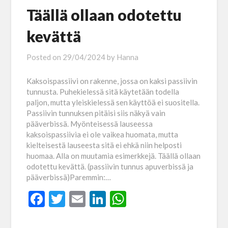
Täällä ollaan odotettu
kevättä
Posted on
29/04/2024
by
Hanna
Kaksoispassiivi on rakenne, jossa on kaksi passiivin
tunnusta. Puhekielessä sitä käytetään todella
paljon, mutta yleiskielessä sen käyttöä ei suositella.
Passiivin tunnuksen pitäisi siis näkyä vain
pääverbissä. Myönteisessä lauseessa
kaksoispassiivia ei ole vaikea huomata, mutta
kielteisestä lauseesta sitä ei ehkä niin helposti
huomaa. Alla on muutamia esimerkkejä. Täällä ollaan
odotettu kevättä. (passiivin tunnus apuverbissä ja
pääverbissä)Paremmin:…
Facebook
Twitter
Email
LinkedIn
WhatsApp